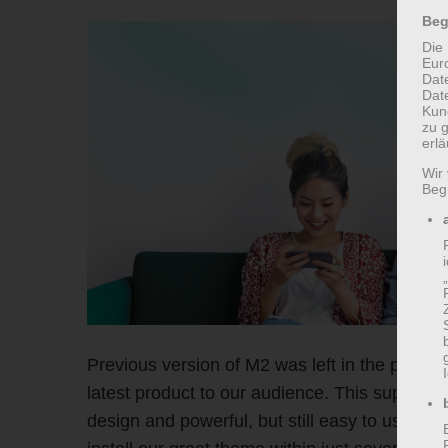
Beg
Die 
Eur
Dat
Date
Kun
zu g
erlä
Wir
Begr
Previous version of M2 was left in the past a
latest product to our audience. This super 
design and powerful, but still easy to use pac