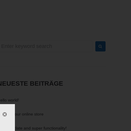
earch
or:
NEUESTE BEITRÄGE
ello world!
2 and your online store
uper update and super functionality!