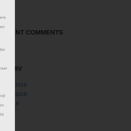
ere
ten
RECENT COMMENTS
der
ARCHIV
nser
Januar 2019
August 2018
und
Mai 2018
en
cht