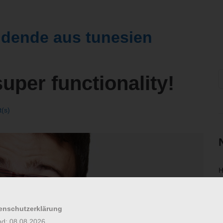
ldende aus tunesien
S
uper functionality!
f
(s)
H
M
enschutzerklärung
S
nd: 08.08.2026