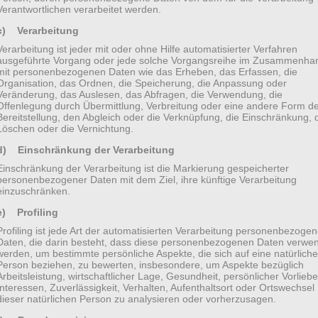
cks! Its Jet Plugins Wizard being responsible for
Verantwortlichen verarbeitet werden.
emo content installation to fill your site with M2
c) Verarbeitung
can be edited, customized and saves as a template
Verarbeitung ist jeder mit oder ohne Hilfe automatisierter Verfahren
h a brilliant Magic Button – a kind of a library
ausgeführte Vorgang oder jede solche Vorgangsreihe im Zusammenha
mit personenbezogenen Daten wie das Erheben, das Erfassen, die
 which can be embedded to your site super easily.
Organisation, das Ordnen, die Speicherung, die Anpassung oder
Veränderung, das Auslesen, das Abfragen, die Verwendung, die
Offenlegung durch Übermittlung, Verbreitung oder eine andere Form d
Bereitstellung, den Abgleich oder die Verknüpfung, die Einschränkung, 
Löschen oder die Vernichtung.
d) Einschränkung der Verarbeitung
Einschränkung der Verarbeitung ist die Markierung gespeicherter
personenbezogener Daten mit dem Ziel, ihre künftige Verarbeitung
einzuschränken.
e) Profiling
Profiling ist jede Art der automatisierten Verarbeitung personenbezogen
Daten, die darin besteht, dass diese personenbezogenen Daten verwe
werden, um bestimmte persönliche Aspekte, die sich auf eine natürliche
Person beziehen, zu bewerten, insbesondere, um Aspekte bezüglich
Arbeitsleistung, wirtschaftlicher Lage, Gesundheit, persönlicher Vorliebe
Interessen, Zuverlässigkeit, Verhalten, Aufenthaltsort oder Ortswechsel
dieser natürlichen Person zu analysieren oder vorherzusagen.