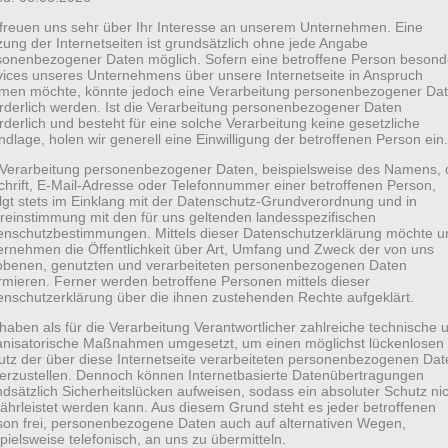
 freuen uns sehr über Ihr Interesse an unserem Unternehmen. Eine
ung der Internetseiten ist grundsätzlich ohne jede Angabe
sonenbezogener Daten möglich. Sofern eine betroffene Person besond
vices unseres Unternehmens über unsere Internetseite in Anspruch
men möchte, könnte jedoch eine Verarbeitung personenbezogener Da
orderlich werden. Ist die Verarbeitung personenbezogener Daten
rderlich und besteht für eine solche Verarbeitung keine gesetzliche
dlage, holen wir generell eine Einwilligung der betroffenen Person ein.
 Verarbeitung personenbezogener Daten, beispielsweise des Namens, 
chrift, E-Mail-Adresse oder Telefonnummer einer betroffenen Person,
olgt stets im Einklang mit der Datenschutz-Grundverordnung und in
reinstimmung mit den für uns geltenden landesspezifischen
enschutzbestimmungen. Mittels dieser Datenschutzerklärung möchte u
ernehmen die Öffentlichkeit über Art, Umfang und Zweck der von uns
obenen, genutzten und verarbeiteten personenbezogenen Daten
rmieren. Ferner werden betroffene Personen mittels dieser
enschutzerklärung über die ihnen zustehenden Rechte aufgeklärt.
usiness
haben als für die Verarbeitung Verantwortlicher zahlreiche technische 
anisatorische Maßnahmen umgesetzt, um einen möglichst lückenlosen
utz der über diese Internetseite verarbeiteten personenbezogenen Dat
herzustellen. Dennoch können Internetbasierte Datenübertragungen
usiness! Be impressed with its options and its rich
dsätzlich Sicherheitslücken aufweisen, sodass ein absoluter Schutz ni
ns, extended feature and even more functions you
ährleistet werden kann. Aus diesem Grund steht es jeder betroffenen
son frei, personenbezogene Daten auch auf alternativen Wegen,
pielsweise telefonisch, an uns zu übermitteln.