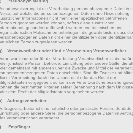
f) Pseudonymisierung
Pseudonymisierung ist die Verarbeitung personenbezogener Daten in e
Weise, auf welche die personenbezogenen Daten ohne Hinzuziehung
zusätzlicher Informationen nicht mehr einer spezifischen betroffenen
Person zugeordnet werden können, sofern diese zusätzlichen
Informationen gesondert aufbewahrt werden und technischen und
organisatorischen Maßnahmen unterliegen, die gewährleisten, dass die
personenbezogenen Daten nicht einer identifizierten oder identifizierba
natürlichen Person zugewiesen werden.
g) Verantwortlicher oder für die Verarbeitung Verantwortlicher
Verantwortlicher oder für die Verarbeitung Verantwortlicher ist die natürl
oder juristische Person, Behörde, Einrichtung oder andere Stelle, die all
oder gemeinsam mit anderen über die Zwecke und Mittel der Verarbeit
von personenbezogenen Daten entscheidet. Sind die Zwecke und Mitte
dieser Verarbeitung durch das Unionsrecht oder das Recht der
Mitgliedstaaten vorgegeben, so kann der Verantwortliche beziehungsw
können die bestimmten Kriterien seiner Benennung nach dem Unionsre
oder dem Recht der Mitgliedstaaten vorgesehen werden.
h) Auftragsverarbeiter
Auftragsverarbeiter ist eine natürliche oder juristische Person, Behörde,
Einrichtung oder andere Stelle, die personenbezogene Daten im Auftra
ssionals, starting from designers to coders, whose
des Verantwortlichen verarbeitet.
the-art product and meet the bravest requirements.
i) Empfänger
d people, who care about future and present clients!