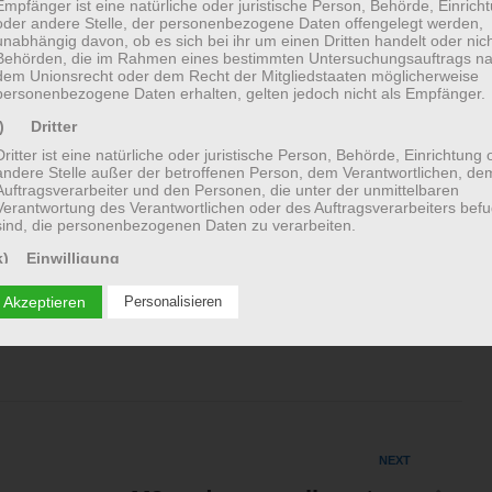
Empfänger ist eine natürliche oder juristische Person, Behörde, Einrich
essly and equip it with all the opportunities
oder andere Stelle, der personenbezogene Daten offengelegt werden,
unabhängig davon, ob es sich bei ihr um einen Dritten handelt oder nich
Behörden, die im Rahmen eines bestimmten Untersuchungsauftrags n
dem Unionsrecht oder dem Recht der Mitgliedstaaten möglicherweise
personenbezogene Daten erhalten, gelten jedoch nicht als Empfänger.
j) Dritter
Dritter ist eine natürliche oder juristische Person, Behörde, Einrichtung 
andere Stelle außer der betroffenen Person, dem Verantwortlichen, de
Auftragsverarbeiter und den Personen, die unter der unmittelbaren
Verantwortung des Verantwortlichen oder des Auftragsverarbeiters befu
sind, die personenbezogenen Daten zu verarbeiten.
k) Einwilligung
Einwilligung ist jede von der betroffenen Person freiwillig für den
 Akzeptieren
Personalisieren
bestimmten Fall in informierter Weise und unmissverständlich abgege
Willensbekundung in Form einer Erklärung oder einer sonstigen
eindeutigen bestätigenden Handlung, mit der die betroffene Person zu
verstehen gibt, dass sie mit der Verarbeitung der sie betreffenden
personenbezogenen Daten einverstanden ist.
e und Anschrift des für die Verarbeitung Verantwortlichen
antwortlicher im Sinne der Datenschutz-Grundverordnung, sonstiger in
gliedstaaten der Europäischen Union geltenden Datenschutzgesetze u
NEXT
Next
erer Bestimmungen mit datenschutzrechtlichem Charakter ist die: