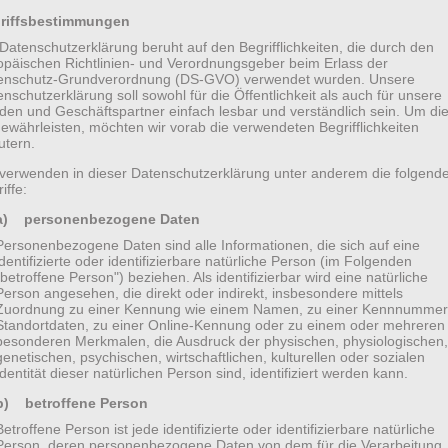
riffsbestimmungen
Datenschutzerklärung beruht auf den Begrifflichkeiten, die durch den
opäischen Richtlinien- und Verordnungsgeber beim Erlass der
enschutz-Grundverordnung (DS-GVO) verwendet wurden. Unsere
nschutzerklärung soll sowohl für die Öffentlichkeit als auch für unsere
den und Geschäftspartner einfach lesbar und verständlich sein. Um di
ewährleisten, möchten wir vorab die verwendeten Begrifflichkeiten
utern.
 verwenden in dieser Datenschutzerklärung unter anderem die folgend
iffe:
a) personenbezogene Daten
Personenbezogene Daten sind alle Informationen, die sich auf eine
identifizierte oder identifizierbare natürliche Person (im Folgenden
„betroffene Person") beziehen. Als identifizierbar wird eine natürliche
Person angesehen, die direkt oder indirekt, insbesondere mittels
Zuordnung zu einer Kennung wie einem Namen, zu einer Kennnummer
Standortdaten, zu einer Online-Kennung oder zu einem oder mehreren
besonderen Merkmalen, die Ausdruck der physischen, physiologischen,
genetischen, psychischen, wirtschaftlichen, kulturellen oder sozialen
nd our team is looking forward to introduce the
Identität dieser natürlichen Person sind, identifiziert werden kann.
updated theme combines absolutely eye-catching
b) betroffene Person
kage of plugins. Anyone will have the opportunity to
Betroffene Person ist jede identifizierte oder identifizierbare natürliche
Person, deren personenbezogene Daten von dem für die Verarbeitung