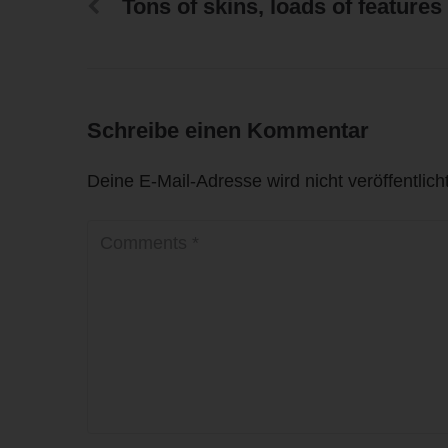
Tons of skins, loads of features
ADM
Mah
Zum
572
Schreibe einen Kommentar
Deu
E-M
Deine E-Mail-Adresse wird nicht veröffentlicht
Coo
Die
und
effe
Tec
Ger
Int
Sie
dur
Zah
enth
Ken
Int
kön