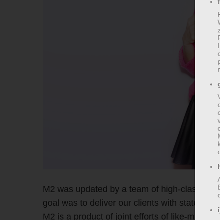
M2 was updated by a team of high-class profe
goal was to deliver our clients with state-of-
M2 is a product of joint efforts of like-minde