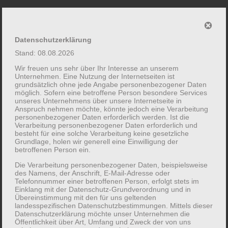
Skip
Recruiting, Sprachschulung, Anerkennung und Vermittlung
to
fachkräfte und
content
Datenschutzerklärung
auszubildende aus
Stand: 08.08.2026
Wir freuen uns sehr über Ihr Interesse an unserem
tunesien
Unternehmen. Eine Nutzung der Internetseiten ist
grundsätzlich ohne jede Angabe personenbezogener Daten
möglich. Sofern eine betroffene Person besondere Services
unseres Unternehmens über unsere Internetseite in
Anspruch nehmen möchte, könnte jedoch eine Verarbeitung
Shop
personenbezogener Daten erforderlich werden. Ist die
Verarbeitung personenbezogener Daten erforderlich und
besteht für eine solche Verarbeitung keine gesetzliche
Grundlage, holen wir generell eine Einwilligung der
betroffenen Person ein.
Die Verarbeitung personenbezogener Daten, beispielsweise
des Namens, der Anschrift, E-Mail-Adresse oder
Telefonnummer einer betroffenen Person, erfolgt stets im
© 2019 Admission Health Tunisia |
Einklang mit der Datenschutz-Grundverordnung und in
Übereinstimmung mit den für uns geltenden
landesspezifischen Datenschutzbestimmungen. Mittels dieser
Datenschutzerklärung möchte unser Unternehmen die
Öffentlichkeit über Art, Umfang und Zweck der von uns