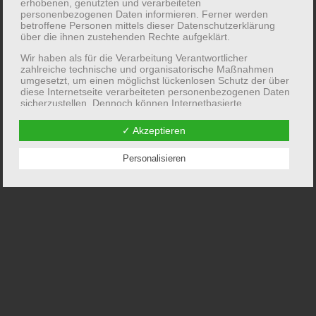
erhobenen, genutzten und verarbeiteten
personenbezogenen Daten informieren. Ferner werden
betroffene Personen mittels dieser Datenschutzerklärung
über die ihnen zustehenden Rechte aufgeklärt.
Wir haben als für die Verarbeitung Verantwortlicher
zahlreiche technische und organisatorische Maßnahmen
umgesetzt, um einen möglichst lückenlosen Schutz der über
diese Internetseite verarbeiteten personenbezogenen Daten
sicherzustellen. Dennoch können Internetbasierte
Datenübertragungen grundsätzlich Sicherheitslücken
aufweisen, sodass ein absoluter Schutz nicht gewährleistet
✓ Akzeptieren
werden kann. Aus diesem Grund steht es jeder betroffenen
Person frei, personenbezogene Daten auch auf alternativen
Personalisieren
Wegen, beispielsweise telefonisch, an uns zu übermitteln.
Begriffsbestimmungen
Die Datenschutzerklärung beruht auf den Begrifflichkeiten,
die durch den Europäischen Richtlinien- und
Verordnungsgeber beim Erlass der Datenschutz-
Grundverordnung (DS-GVO) verwendet wurden. Unsere
Datenschutzerklärung soll sowohl für die Öffentlichkeit als
auch für unsere Kunden und Geschäftspartner einfach lesbar
und verständlich sein. Um dies zu gewährleisten, möchten
wir vorab die verwendeten Begrifflichkeiten erläutern.
Wir verwenden in dieser Datenschutzerklärung unter
anderem die folgenden Begriffe: